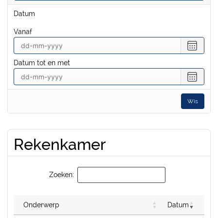
Datum
vanaf
Selecte
een
Datum tot en met
datum
vanaf
Selecte
een
datum
Wis
tot
en
met
Rekenkamer
Zoeken:
Onderwerp
Datum