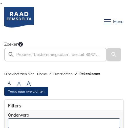
Ga naar de inhoud van deze pagina
Ga naar het zoeken
Ga naar het menu
Menu
Zoeken
U bevindt zich hier:
Home
Overzichten
Rekenkamer
A
A
A
Terug naar overzichten
Filters
Onderwerp