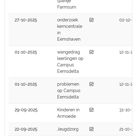
tparkje
Farmsum
Afgedaan
27-10-2025
onderzoek
02-12-20
kerncentrale
in
Eemshaven
Afgedaan
01-10-2025
wangedrag
12-11-20
leerlingen op
Campus
Eemsdelta
Afgedaan
01-10-2025
problemen
12-11-20
op Campus
Eemsdelta
Afgedaan
29-09-2025
Kinderen in
31-10-20
Armoede
Afgedaan
22-09-2025
Jeugdzorg
21-10-20