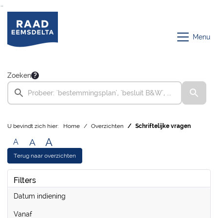
Ga naar de inhoud van deze pagina
Ga naar het zoeken
Ga naar het menu
Menu
Zoeken
U bevindt zich hier:
Home
Overzichten
Schriftelijke vragen
A
A
A
Terug naar overzichten
Filters
Datum indiening
vanaf