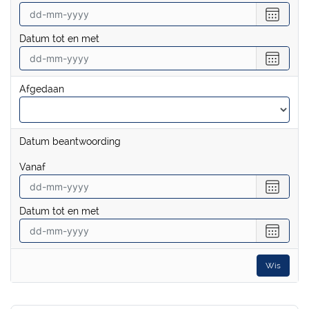
Selecte
een
Datum tot en met
datum
vanaf
Selecte
een
datum
Afgedaan
tot
en
met
Datum beantwoording
vanaf
Selecte
een
Datum tot en met
datum
vanaf
Selecte
een
datum
Wis
tot
en
met