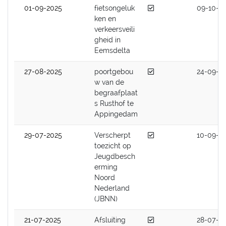
Afgedaan
01-09-2025
fietsongeluk
09-10-2
ken en
verkeersveili
gheid in
Eemsdelta
Afgedaan
27-08-2025
poortgebou
24-09-2
w van de
begraafplaat
s Rusthof te
Appingedam
Afgedaan
29-07-2025
Verscherpt
10-09-2
toezicht op
Jeugdbesch
erming
Noord
Nederland
(JBNN)
Afgedaan
21-07-2025
Afsluiting
28-07-2