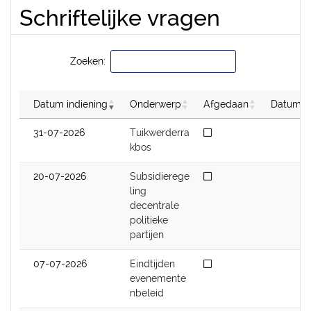
Schriftelijke vragen
Zoeken:
Datum indiening
Onderwerp
Afgedaan
Datum b
Niet afgedaan
31-07-2026
Tuikwerderra
kbos
Niet afgedaan
20-07-2026
Subsidierege
ling
decentrale
politieke
partijen
Niet afgedaan
07-07-2026
Eindtijden
evenemente
nbeleid