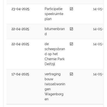
Afgedaan
23-04-2025
Participatie
14-05-2
speelruimte
plan
Afgedaan
22-04-2025
bitumenbran
14-05-2
d
Afgedaan
22-04-2025
de
14-05-2
scheepsbran
d op het
Chemie Park
Delfzijl
Afgedaan
17-04-2025
vertraging
14-05-2
bouw
(wissel)wonin
gen
Wagenborg
en