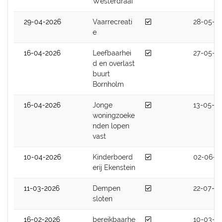
Westerdraai
Afgedaan
29-04-2026
Vaarrecreati
28-05-2
e
Afgedaan
16-04-2026
Leefbaarhei
27-05-2
d en overlast
buurt
Bornholm
Afgedaan
16-04-2026
Jonge
13-05-2
woningzoeke
nden lopen
vast
Afgedaan
10-04-2026
Kinderboerd
02-06-2
erij Ekenstein
Afgedaan
11-03-2026
Dempen
22-07-2
sloten
Afgedaan
16-02-2026
bereikbaarhe
10-03-2