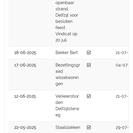
openbaar
strand
Delfzijl voor
besloten
feest
Vindicat op
20 juli
Afgedaan
18-06-2025
Bakker Bart
21-07-2
Afgedaan
17-06-2025
Bezettingsgr
04-07-2
aad
wisselwonin
gen
Afgedaan
12-06-2025
Verkeersbor
21-07-2
den
Delfzijlsterw
eg
Afgedaan
22-05-2025
Staalslakken
29-07-2