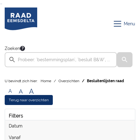
Ga naar de inhoud van deze pagina
Ga naar het zoeken
Ga naar het menu
Menu
Zoeken
U bevindt zich hier:
Home
Overzichten
Besluitenlijsten raad
A
A
A
Terug naar overzichten
Filters
Datum
vanaf