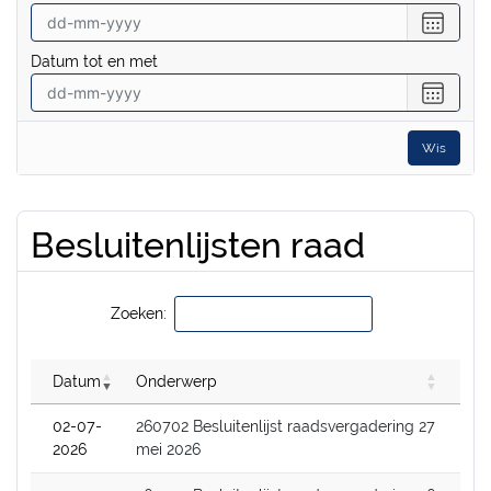
Selecte
een
Datum tot en met
datum
vanaf
Selecte
een
datum
Wis
tot
en
met
Besluitenlijsten raad
Zoeken:
Datum
Onderwerp
02-07-
260702 Besluitenlijst raadsvergadering 27
2026
mei 2026