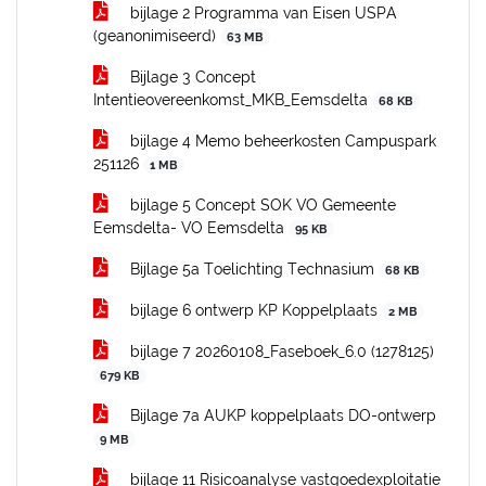
bijlage 2 Programma van Eisen USPA
(geanonimiseerd)
63 MB
Bijlage 3 Concept
Intentieovereenkomst_MKB_Eemsdelta
68 KB
bijlage 4 Memo beheerkosten Campuspark
251126
1 MB
bijlage 5 Concept SOK VO Gemeente
Eemsdelta- VO Eemsdelta
95 KB
Bijlage 5a Toelichting Technasium
68 KB
bijlage 6 ontwerp KP Koppelplaats
2 MB
bijlage 7 20260108_Faseboek_6.0 (1278125)
679 KB
Bijlage 7a AUKP koppelplaats DO-ontwerp
9 MB
bijlage 11 Risicoanalyse vastgoedexploitatie