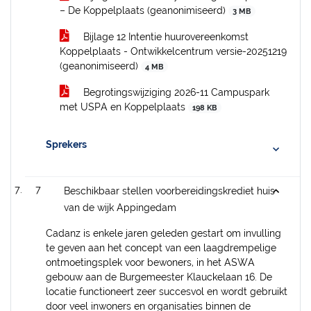
– De Koppelplaats (geanonimiseerd)
3 MB
Bijlage 12 Intentie huurovereenkomst
Koppelplaats - Ontwikkelcentrum versie-20251219
(geanonimiseerd)
4 MB
Begrotingswijziging 2026-11 Campuspark
met USPA en Koppelplaats
198 KB
Sprekers
7
Beschikbaar stellen voorbereidingskrediet huis
van de wijk Appingedam
Cadanz is enkele jaren geleden gestart om invulling
te geven aan het concept van een laagdrempelige
ontmoetingsplek voor bewoners, in het ASWA
gebouw aan de Burgemeester Klauckelaan 16. De
locatie functioneert zeer succesvol en wordt gebruikt
door veel inwoners en organisaties binnen de