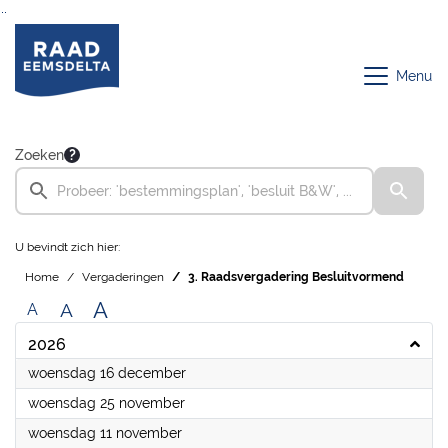
Ga naar de inhoud van deze pagina
Ga naar het zoeken
Ga naar het menu
Menu
Zoeken
U bevindt zich hier:
Home
Vergaderingen
3. Raadsvergadering Besluitvormend
A
A
A
2026
2026
woensdag 16 december
2026
woensdag 25 november
2026
woensdag 11 november