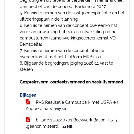
begroting en dit tevens te verwerken in het financieel
perspectief van de concept Kadernota 2027.
5. Kennis te nemen van de vastgoedexploitatie en het
uitvoeringsplan / de planning.
6. Kennis te nemen van de concept overeenkomst
voor samenwerking beheer en ontwikkeling op het
campusterrein (samenwerkingsovereenkomst VO
Eemsdelta)
7. Kennis te nemen van de concept intentie
overeenkomst met het Platform MKB (i.o.)
8. Bijgaande begrotingswijziging 2026-11 vast te
stellen.
Gespreksvorm: oordeelsvormend en besluitvormend
Bijlagen
RVS Realisatie Campuspark met USPA en
Koppelplaats
207 KB
bijlage 1 20240701 Boekwerk Baljon -H3,5
(geanonimiseerd)
44 MB