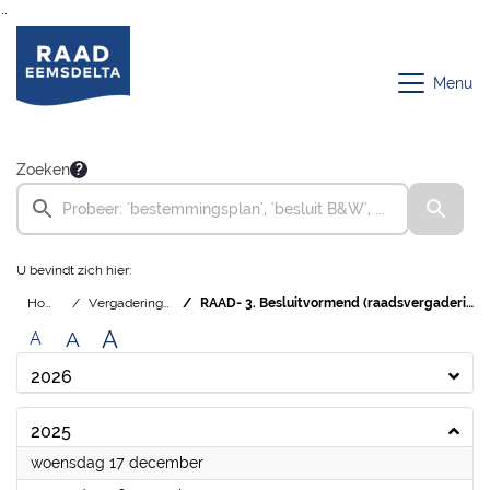
Ga naar de inhoud van deze pagina
Ga naar het zoeken
Ga naar het menu
Menu
Zoeken
U bevindt zich hier:
Home
Vergaderingen
RAAD- 3. Besluitvormend (raadsvergadering)
A
A
A
2026
2025
2025
woensdag 17 december