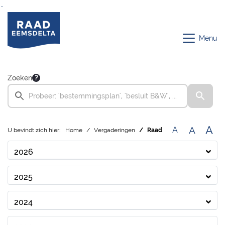
Ga naar de inhoud van deze pagina
Ga naar het zoeken
Ga naar het menu
Menu
Zoeken
A
A
A
U bevindt zich hier:
Home
Vergaderingen
Raad
2026
2025
2024